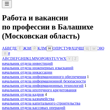
Работа и вакансии
по профессии в Балашихе
(Московская область)
А
Б
В
Г
Д
Е
Ж
З
И
К
Л
М
О
П
Р
С
Т
У
Ф
Х
Ц
Ч
Ш
Э
Ю
Ё
Й
Н
Щ
Ы
#
Я
A
B
C
D
E
F
G
H
I
J
K
L
M
N
O
P
Q
R
S
T
U
V
W
X
Y
Z
начальник отдела инвестиций
начальник отдела инженерных изысканий
начальник отдела инкассации
начальник отдела информационного обеспечения
1
начальник отдела информационной безопасности
начальник отдела информационных технологий
1
начальник отдела ипотечного кредитования
начальник отдела кадров
4
начальник отдела казначейства
начальник отдела капитального строительства
начальник отдела кассовых операций