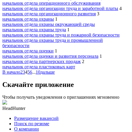
начальник отдела операционного обслуживания
начальник отдела организации труда и заработной платы
4
начальник отдела организационного развития
3
начальник отдела охраны
1
начальник отдела охраны окружающей среды
начальник отдела охраны труда
1
начальник отдела охраны труда и пожарной безопасности
начальник отдела охраны труда и промышленной
безопасности
начальник отдела оценки
1
начальник отдела оценки и развития персонала
1
начальник отдела партнерских продаж
2
начальник отдела пластиковых карт
В начало
2
3
4
5
6
...
10
дальше
Скачайте приложение
Чтобы получать уведомления о приглашениях мгновенно
HeadHunter
Размещение вакансий
Поиск по резюме
О компании