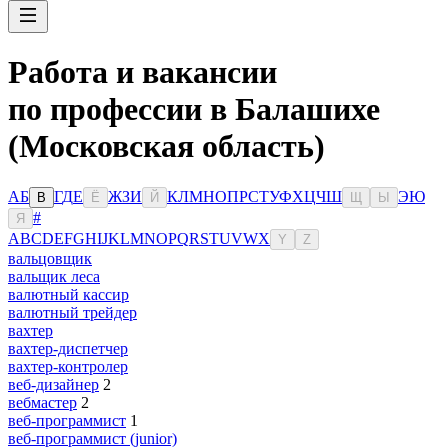
Работа и вакансии
по профессии в Балашихе
(Московская область)
А
Б
Г
Д
Е
Ж
З
И
К
Л
М
Н
О
П
Р
С
Т
У
Ф
Х
Ц
Ч
Ш
Э
Ю
В
Ё
Й
Щ
Ы
#
Я
A
B
C
D
E
F
G
H
I
J
K
L
M
N
O
P
Q
R
S
T
U
V
W
X
Y
Z
вальцовщик
вальщик леса
валютный кассир
валютный трейдер
вахтер
вахтер-диспетчер
вахтер-контролер
веб-дизайнер
2
вебмастер
2
веб-программист
1
веб-программист (junior)