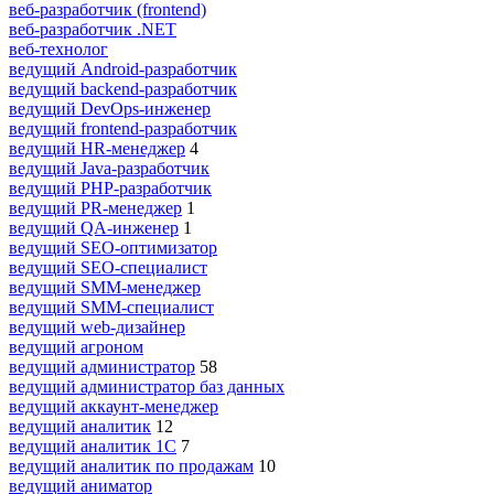
веб-разработчик (frontend)
веб-разработчик .NET
веб-технолог
ведущий Android-разработчик
ведущий backend-разработчик
ведущий DevOps-инженер
ведущий frontend-разработчик
ведущий HR-менеджер
4
ведущий Java-разработчик
ведущий PHP-разработчик
ведущий PR-менеджер
1
ведущий QA-инженер
1
ведущий SEO-оптимизатор
ведущий SEO-специалист
ведущий SMM-менеджер
ведущий SMM-специалист
ведущий web-дизайнер
ведущий агроном
ведущий администратор
58
ведущий администратор баз данных
ведущий аккаунт-менеджер
ведущий аналитик
12
ведущий аналитик 1С
7
ведущий аналитик по продажам
10
ведущий аниматор