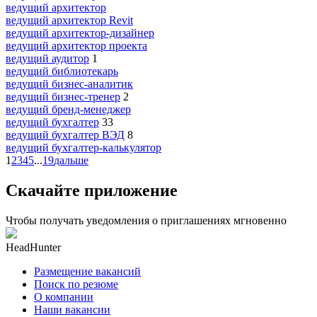
ведущий архитектор
ведущий архитектор Revit
ведущий архитектор-дизайнер
ведущий архитектор проекта
ведущий аудитор
1
ведущий библиотекарь
ведущий бизнес-аналитик
ведущий бизнес-тренер
2
ведущий бренд-менеджер
ведущий бухгалтер
33
ведущий бухгалтер ВЭД
8
ведущий бухгалтер-калькулятор
1
2
3
4
5
...
19
дальше
Скачайте приложение
Чтобы получать уведомления о приглашениях мгновенно
HeadHunter
Размещение вакансий
Поиск по резюме
О компании
Наши вакансии