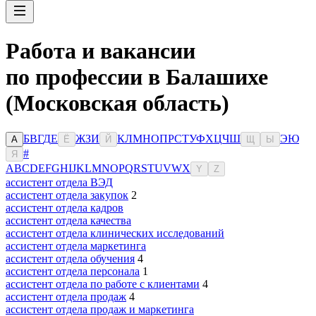
Работа и вакансии
по профессии в Балашихе
(Московская область)
Б
В
Г
Д
Е
Ж
З
И
К
Л
М
Н
О
П
Р
С
Т
У
Ф
Х
Ц
Ч
Ш
Э
Ю
А
Ё
Й
Щ
Ы
#
Я
A
B
C
D
E
F
G
H
I
J
K
L
M
N
O
P
Q
R
S
T
U
V
W
X
Y
Z
ассистент отдела ВЭД
ассистент отдела закупок
2
ассистент отдела кадров
ассистент отдела качества
ассистент отдела клинических исследований
ассистент отдела маркетинга
ассистент отдела обучения
4
ассистент отдела персонала
1
ассистент отдела по работе с клиентами
4
ассистент отдела продаж
4
ассистент отдела продаж и маркетинга