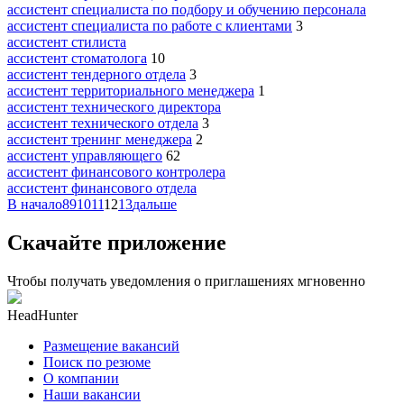
ассистент специалиста по подбору и обучению персонала
ассистент специалиста по работе с клиентами
3
ассистент стилиста
ассистент стоматолога
10
ассистент тендерного отдела
3
ассистент территориального менеджера
1
ассистент технического директора
ассистент технического отдела
3
ассистент тренинг менеджера
2
ассистент управляющего
62
ассистент финансового контролера
ассистент финансового отдела
В начало
8
9
10
11
12
13
дальше
Скачайте приложение
Чтобы получать уведомления о приглашениях мгновенно
HeadHunter
Размещение вакансий
Поиск по резюме
О компании
Наши вакансии