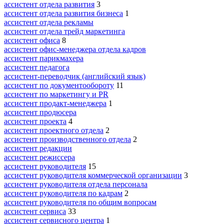
ассистент отдела развития
3
ассистент отдела развития бизнеса
1
ассистент отдела рекламы
ассистент отдела трейд маркетинга
ассистент офиса
8
ассистент офис-менеджера отдела кадров
ассистент парикмахера
ассистент педагога
ассистент-переводчик (английский язык)
ассистент по документообороту
11
ассистент по маркетингу и PR
ассистент продакт-менеджера
1
ассистент продюсера
ассистент проекта
4
ассистент проектного отдела
2
ассистент производственного отдела
2
ассистент редакции
ассистент режиссера
ассистент руководителя
15
ассистент руководителя коммерческой организации
3
ассистент руководителя отдела персонала
ассистент руководителя по кадрам
2
ассистент руководителя по общим вопросам
ассистент сервиса
33
ассистент сервисного центра
1