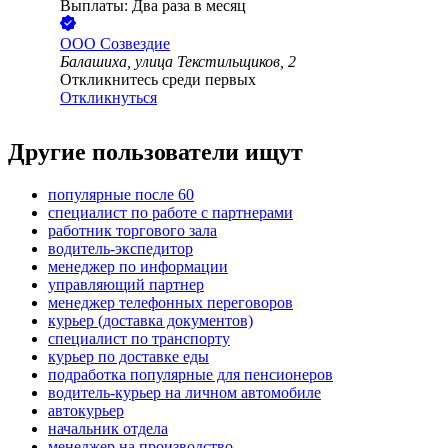
Выплаты: Два раза в месяц
ООО
Созвездие
Балашиха, улица Текстильщиков, 2
Откликнитесь среди первых
Откликнуться
Другие пользователи ищут
популярные после 60
специалист по работе с партнерами
работник торгового зала
водитель-экспедитор
менеджер по информации
управляющий партнер
менеджер телефонных переговоров
курьер (доставка документов)
специалист по транспорту
курьер по доставке еды
подработка популярные для пенсионеров
водитель-курьер на личном автомобиле
автокурьер
начальник отдела
менеджер на производство