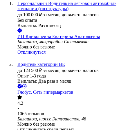
Персональный Водитель на легковой автомобиль
компании (госструктуры)
до
100 000
₽
за месяц,
до вычета налогов
Без опыта
Выплаты: Раз в месяц
ИП
Кривошеина Екатерина Анатольевна
Балашиха, микрорайон Салтыковка
Можно без резюме
Откликнуться
Водитель категории ВЕ
до
123 500
₽
за месяц,
до вычета налогов
Опыт 1-3 года
Выплаты: Два раза в месяц
Глобус, Сеть гипермаркетов
4.2
•
1065
отзывов
Балашиха, шоссе Энтузиастов, 48
Можно без резюме
Откликнитесь среди первых