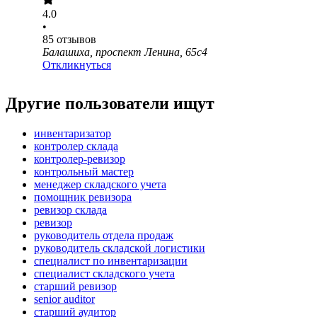
4.0
•
85
отзывов
Балашиха, проспект Ленина, 65с4
Откликнуться
Другие пользователи ищут
инвентаризатор
контролер склада
контролер-ревизор
контрольный мастер
менеджер складского учета
помощник ревизора
ревизор склада
ревизор
руководитель отдела продаж
руководитель складской логистики
специалист по инвентаризации
специалист складского учета
старший ревизор
senior auditor
старший аудитор