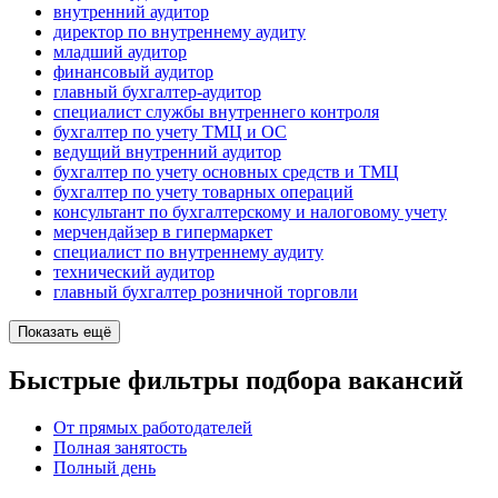
внутренний аудитор
директор по внутреннему аудиту
младший аудитор
финансовый аудитор
главный бухгалтер-аудитор
специалист службы внутреннего контроля
бухгалтер по учету ТМЦ и ОС
ведущий внутренний аудитор
бухгалтер по учету основных средств и ТМЦ
бухгалтер по учету товарных операций
консультант по бухгалтерскому и налоговому учету
мерчендайзер в гипермаркет
специалист по внутреннему аудиту
технический аудитор
главный бухгалтер розничной торговли
Показать ещё
Быстрые фильтры подбора вакансий
От прямых работодателей
Полная занятость
Полный день