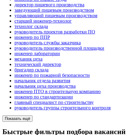
директор пищевого производства
заведующий пищевым производством
управляющий пищевым производством
старший инженер-технолог
технолог склада
руководитель проектов разработки ПО
инженер по ППР
руководитель службы заказчика
руководитель производственной площадки
инженер лаборатории
механик цеха
технический директор
бригадир склада
инженер по пожарной безопасности
начальник отдела развития
начальник цеха производства
инженер ПТО в строительную компанию
инженер по стандартизации
главный специалист по строительству
руководитель группы строительного контроля
Показать ещё
Быстрые фильтры подбора вакансий