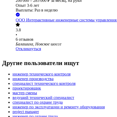
200 000
–
285 000
₽
за месяц,
на руки
Опыт 3-6 лет
Выплаты: Раз в неделю
ООО
Интерактивные инженерные системы управления
3.8
•
6
отзывов
Балашиха, Новское шоссе
Откликнуться
Другие пользователи ищут
инженер технического контроля
инженер производства
специалист технического контроля
проектировщик
мастер смены
ведущий технический специалист
специалист по охране труда
инженер по эксплуатации и ремонту оборудования
project manager
инженер по охране труда