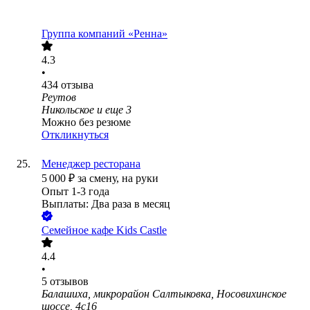
Группа компаний «Ренна»
4.3
•
434
отзыва
Реутов
Никольское
и еще
3
Можно без резюме
Откликнуться
Менеджер ресторана
5 000
₽
за смену,
на руки
Опыт 1-3 года
Выплаты: Два раза в месяц
Семейное кафе Kids Castle
4.4
•
5
отзывов
Балашиха, микрорайон Салтыковка, Носовихинское
шоссе, 4с16