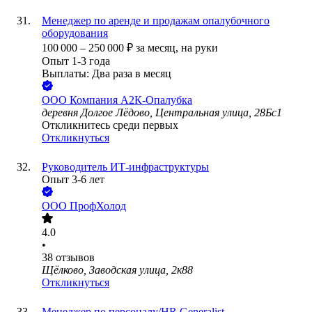
Менеджер по аренде и продажам опалубочного
оборудования
100 000
–
250 000
₽
за месяц,
на руки
Опыт 1-3 года
Выплаты: Два раза в месяц
ООО
Компания А2К-Опалубка
деревня Долгое Лёдово, Центральная улица, 28Бс1
Откликнитесь среди первых
Откликнуться
Руководитель ИТ-инфраструктуры
Опыт 3-6 лет
ООО
ПрофХолод
4.0
•
38
отзывов
Щёлково, Заводская улица, 2к88
Откликнуться
Менеджер по персоналу/HR Generalist