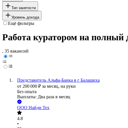
Тип занятости
Уровень дохода
Ещё фильтры
Работа куратором на полный 
, 35 вакансий
Представитель Альфа-Банка в г Балашиха
от
200 000
₽
за месяц,
на руки
Без опыта
Выплаты: Два раза в месяц
ООО
Найди Тех
4.8
•