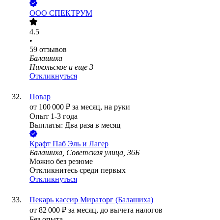
ООО
СПЕКТРУМ
4.5
•
59
отзывов
Балашиха
Никольское
и еще
3
Откликнуться
Повар
от
100 000
₽
за месяц,
на руки
Опыт 1-3 года
Выплаты: Два раза в месяц
Крафт Паб Эль и Лагер
Балашиха, Советская улица, 36Б
Можно без резюме
Откликнитесь среди первых
Откликнуться
Пекарь кассир Мираторг (Балашиха)
от
82 000
₽
за месяц,
до вычета налогов
Без опыта