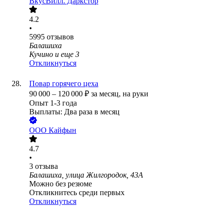
ВкусВилл. Даркстор
4.2
•
5995
отзывов
Балашиха
Кучино
и еще
3
Откликнуться
Повар горячего цеха
90 000
–
120 000
₽
за месяц,
на руки
Опыт 1-3 года
Выплаты: Два раза в месяц
ООО
Кайфын
4.7
•
3
отзыва
Балашиха, улица Жилгородок, 43А
Можно без резюме
Откликнитесь среди первых
Откликнуться