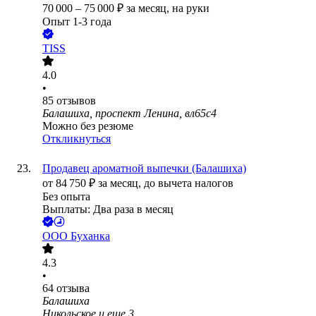
70 000
–
75 000
₽
за месяц,
на руки
Опыт 1-3 года
TISS
4.0
•
85
отзывов
Балашиха, проспект Ленина, вл65с4
Можно без резюме
Откликнуться
Продавец ароматной выпечки (Балашиха)
от
84 750
₽
за месяц,
до вычета налогов
Без опыта
Выплаты: Два раза в месяц
ООО
Буханка
4.3
•
64
отзыва
Балашиха
Никольское
и еще
3