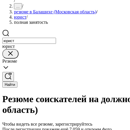
/
/
...
резюме в Балашихе (Московская область)
/
юрист
/
полная занятость
юрист
Резюме
Найти
Резюме соискателей на должн
область)
Чтобы видеть все резюме, зарегистрируйтесь
После регистрации покажем ещё 7 059 и откроем фото