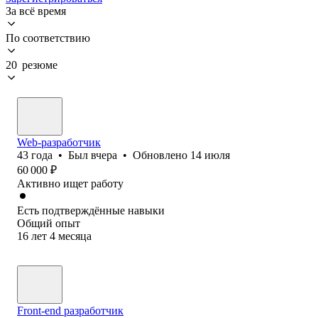
За всё время
По соответствию
20 резюме
Web-разработчик
43
года
•
Был
вчера
•
Обновлено
14 июля
60 000
₽
Активно ищет работу
Есть подтверждённые навыки
Общий опыт
16
лет
4
месяца
Front-end разработчик