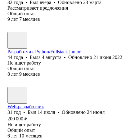
32
года
•
Был
вчера
•
Обновлено
23 марта
Рассматривает предложения
Общий опыт
9
лет
7
месяцев
Разработчик Python/Fullstack junior
44
года
•
Была
4 августа
•
Обновлено
21 июня 2022
Не ищет работу
Общий опыт
8
лет
9
месяцев
Web-разработчик
31
год
•
Был
14 июля
•
Обновлено
24 июня
200 000
₽
Не ищет работу
Общий опыт
6
лет
10
месяцев