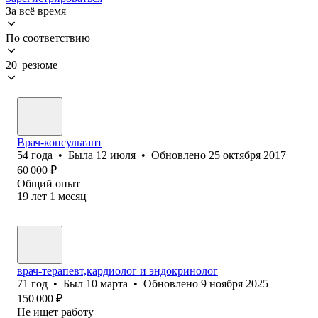
За всё время
По соответствию
20 резюме
Врач-кон‎сультант
54
года
•
Была
12 июля
•
Обновлено
25 октября 2017
60 000
₽
Общий опыт
19
лет
1
месяц
врач-терапевт,кардиолог и эндокринолог
71
год
•
Был
10 марта
•
Обновлено
9 ноября 2025
150 000
₽
Не ищет работу