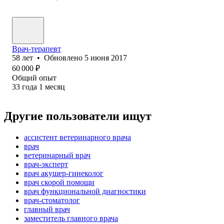
Врач-терапевт
58
лет
•
Обновлено
5 июня 2017
60 000
₽
Общий опыт
33
года
1
месяц
Другие пользователи ищут
ассистент ветеринарного врача
врач
ветеринарный врач
врач-эксперт
врач акушер-гинеколог
врач скорой помощи
врач функциональной диагностики
врач-стоматолог
главный врач
заместитель главного врача