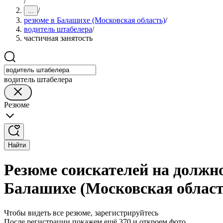
/
/
...
резюме в Балашихе (Московская область)
/
водитель штабелера
/
частичная занятость
водитель штабелера
Резюме
Найти
Резюме соискателей на должно
Балашихе (Московская област
Чтобы видеть все резюме, зарегистрируйтесь
После регистрации покажем ещё 370 и откроем фото