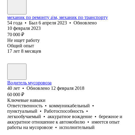
механик по ремонту а\м, механик по транспорту
54
года
•
Был
6 апреля 2023
•
Обновлено
10 февраля 2023
70 000
₽
Не ищет работу
Общий опыт
17
лет
8
месяцев
Водитель мусоровоза
40
лет
•
Обновлено
12 февраля 2018
60 000
₽
Ключевые навыки
Ответственность
•
коммуникабельный
•
пунктуальный
•
Работоспособность
•
легкообучаемый
•
аккуратное вождение
•
бережное и
аккуратное отношение к автомобилю
•
имеется опыт
работы на мусоровозе
•
исполнительный