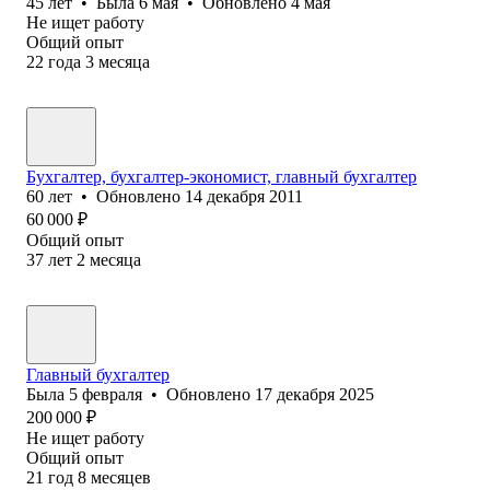
45
лет
•
Была
6 мая
•
Обновлено
4 мая
Не ищет работу
Общий опыт
22
года
3
месяца
Бухгалтер, бухгалтер-экономист, главный бухгалтер
60
лет
•
Обновлено
14 декабря 2011
60 000
₽
Общий опыт
37
лет
2
месяца
Главный бухгалтер
Была
5 февраля
•
Обновлено
17 декабря 2025
200 000
₽
Не ищет работу
Общий опыт
21
год
8
месяцев