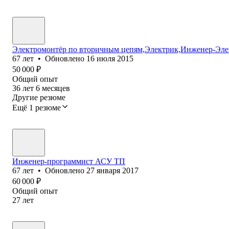
Электромонтёр по вторичным цепям,Электрик,Инженер-Эл
67
лет
•
Обновлено
16 июля 2015
50 000
₽
Общий опыт
36
лет
6
месяцев
Другие резюме
Ещё 1 резюме
Инженер-программист АСУ ТП
67
лет
•
Обновлено
27 января 2017
60 000
₽
Общий опыт
27
лет