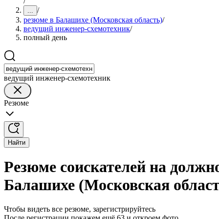
/
/
...
резюме в Балашихе (Московская область)
/
ведущий инженер-схемотехник
/
полный день
ведущий инженер-схемотехник
Резюме
Найти
Резюме соискателей на должн
Балашихе (Московская област
Чтобы видеть все резюме, зарегистрируйтесь
После регистрации покажем ещё 63 и откроем фото