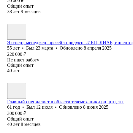
50 000
₽
Общий опыт
38
лет
9
месяцев
Эксперт, менеджер, пресейл продукта -ИБП, ЛИАБ, инвертор
55
лет
•
Был
23 марта
•
Обновлено
8 апреля 2025
220 000
₽
Не ищет работу
Общий опыт
40
лет
Главный специалист в области телемеханики рп, ртп, тп.
61
год
•
Был
12 июля
•
Обновлено
8 июня 2025
300 000
₽
Общий опыт
40
лет
8
месяцев