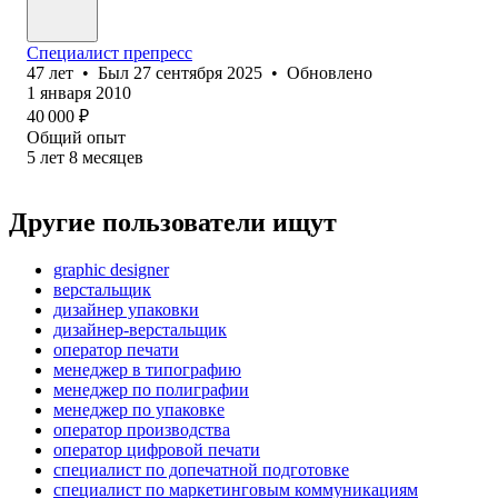
Специалист препресс
47
лет
•
Был
27 сентября 2025
•
Обновлено
1 января 2010
40 000
₽
Общий опыт
5
лет
8
месяцев
Другие пользователи ищут
graphic designer
верстальщик
дизайнер упаковки
дизайнер-верстальщик
оператор печати
менеджер в типографию
менеджер по полиграфии
менеджер по упаковке
оператор производства
оператор цифровой печати
специалист по допечатной подготовке
специалист по маркетинговым коммуникациям