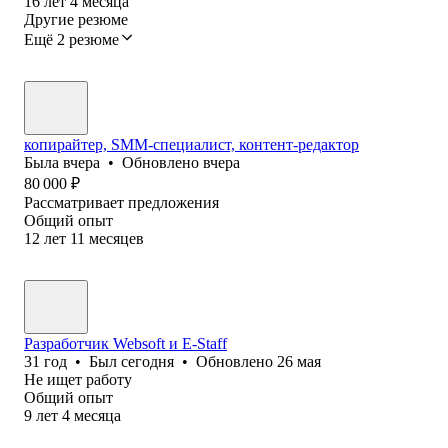
16
лет
4
месяца
Другие резюме
Ещё 2 резюме
копирайтер, SMM-специалист, контент-редактор
Была
вчера
•
Обновлено
вчера
80 000
₽
Рассматривает предложения
Общий опыт
12
лет
11
месяцев
Разработчик Websoft и E-Staff
31
год
•
Был
сегодня
•
Обновлено
26 мая
Не ищет работу
Общий опыт
9
лет
4
месяца