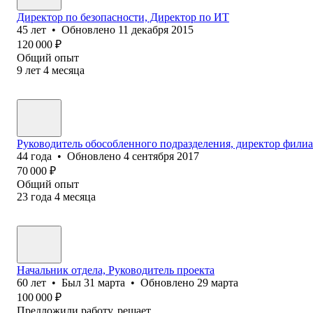
Директор по безопасности, Директор по ИТ
45
лет
•
Обновлено
11 декабря 2015
120 000
₽
Общий опыт
9
лет
4
месяца
Руководитель обособленного подразделения, директор фили
44
года
•
Обновлено
4 сентября 2017
70 000
₽
Общий опыт
23
года
4
месяца
Начальник отдела, Руководитель проекта
60
лет
•
Был
31 марта
•
Обновлено
29 марта
100 000
₽
Предложили работу, решает