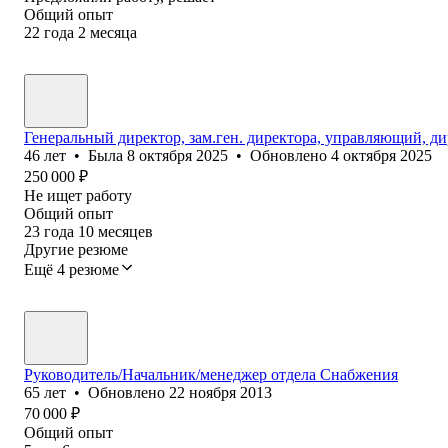
Общий опыт
22
года
2
месяца
Генеральный директор, зам.ген. директора, управляющий, 
46
лет
•
Была
8 октября 2025
•
Обновлено
4 октября 2025
250 000
₽
Не ищет работу
Общий опыт
23
года
10
месяцев
Другие резюме
Ещё 4 резюме
Руководитель/Начальник/менеджер отдела Снабжения
65
лет
•
Обновлено
22 ноября 2013
70 000
₽
Общий опыт