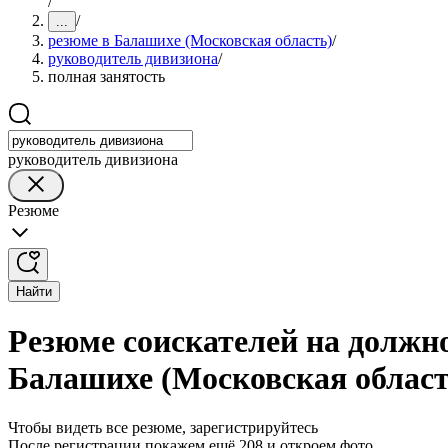
/
/
...
резюме в Балашихе (Московская область)
/
руководитель дивизиона
/
полная занятость
руководитель дивизиона
Резюме
Найти
Резюме соискателей на должно
Балашихе (Московская област
Чтобы видеть все резюме, зарегистрируйтесь
После регистрации покажем ещё 208 и откроем фото