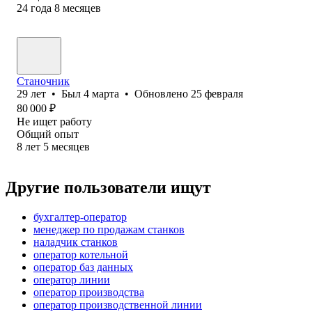
24
года
8
месяцев
Станочник
29
лет
•
Был
4 марта
•
Обновлено
25 февраля
80 000
₽
Не ищет работу
Общий опыт
8
лет
5
месяцев
Другие пользователи ищут
бухгалтер-оператор
менеджер по продажам станков
наладчик станков
оператор котельной
оператор баз данных
оператор линии
оператор производства
оператор производственной линии