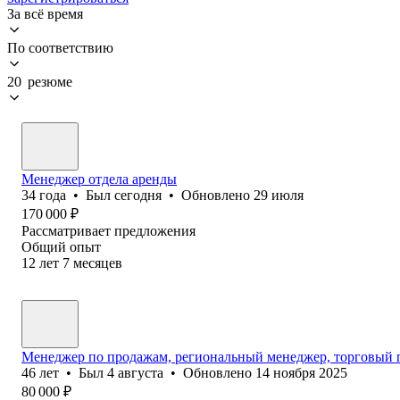
За всё время
По соответствию
20 резюме
Менеджер отдела аренды
34
года
•
Был
сегодня
•
Обновлено
29 июля
170 000
₽
Рассматривает предложения
Общий опыт
12
лет
7
месяцев
Менеджер по продажам, региональный менеджер, торговый п
46
лет
•
Был
4 августа
•
Обновлено
14 ноября 2025
80 000
₽