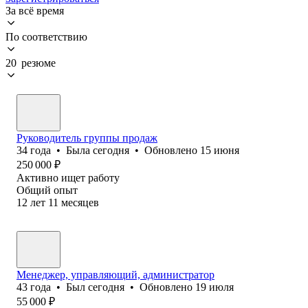
За всё время
По соответствию
20 резюме
Руководитель группы продаж
34
года
•
Была
сегодня
•
Обновлено
15 июня
250 000
₽
Активно ищет работу
Общий опыт
12
лет
11
месяцев
Менеджер, управляющий, администратор
43
года
•
Был
сегодня
•
Обновлено
19 июля
55 000
₽