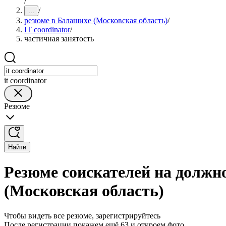
/
/
...
резюме в Балашихе (Московская область)
/
IT coordinator
/
частичная занятость
it coordinator
Резюме
Найти
Резюме соискателей на должно
(Московская область)
Чтобы видеть все резюме, зарегистрируйтесь
После регистрации покажем ещё 63 и откроем фото