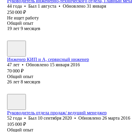
Руководитель инженерно-технического отдела, Главный мех
44
года
•
Был
1 августа
•
Обновлено
31 января
250 000
₽
Не ищет работу
Общий опыт
19
лет
9
месяцев
Инженер КИП и А, сервисный инженер
47
лет
•
Обновлено
15 января 2016
70 000
₽
Общий опыт
26
лет
8
месяцев
Руководитель отдела продаж/ ведущий менеджер
52
года
•
Был
10 сентября 2020
•
Обновлено
26 марта 2016
105 000
₽
Общий опыт