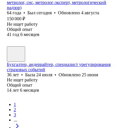
метролог, снс, метролог-эксперт, метрологический
надзор)
64
года
•
Был
сегодня
•
Обновлено
4 августа
150 000
₽
Не ищет работу
Общий опыт
41
год
6
месяцев
Бухгалтер, андеррайтер, специалист урегулирования
страховых событий
36
лет
•
Была
24 июля
•
Обновлено
25 июня
Не ищет работу
Общий опыт
14
лет
6
месяцев
1
2
3
...