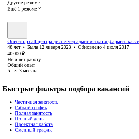
Другие резюме
Ещё 1 резюме
Оператор call-центра диспетчер администратор,бармен- кас
48
лет
•
Была
12 января 2023
•
Обновлено
4 июля 2017
40 000
₽
Не ищет работу
Общий опыт
5
лет
3
месяца
Быстрые фильтры подбора вакансий
Частичная занятость
Гибкий график
Полная занятость
Полный день
Проектная работа
Сменный график