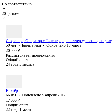
По соответствию
20 резюме
Секретарь, Оператор call-центра, диспетчер удаленно, на дом
50
лет
•
Была
вчера
•
Обновлено
18 марта
20 000
₽
Рассматривает предложения
Общий опыт
24
года
3
месяца
Вахтёр
66
лет
•
Обновлено
5 апреля 2017
17 000
₽
Общий опыт
22
года
1
месяц