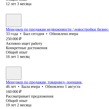
12
лет
3
месяца
Менеджер по продажам недвижимости / новостройки бизнес-
33
года
•
Был
сегодня
•
Обновлено
вчера
250 000
₽
Активно ищет работу
Конкретные достижения
Общий опыт
16
лет
1
месяц
Менеджер по продажам, товаровед- оценщик,
46
лет
•
Была
вчера
•
Обновлено
1 августа
160 000
₽
Рассматривает предложения
Общий опыт
19
лет
2
месяца