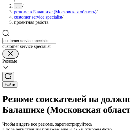
/
/
...
резюме в Балашихе (Московская область)
/
customer service specialist
/
проектная работа
customer service specialist
Резюме
Найти
Резюме соискателей на должнос
Балашихе (Московская област
Чтобы видеть все резюме, зарегистрируйтесь
После регистрации покажем ещё 8 775 и откроем фото