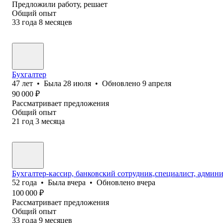
Предложили работу, решает
Общий опыт
33
года
8
месяцев
Бухгалтер
47
лет
•
Была
28 июля
•
Обновлено
9 апреля
90 000
₽
Рассматривает предложения
Общий опыт
21
год
3
месяца
Бухгалтер-кассир, банковский сотрудник,специалист, админ
52
года
•
Была
вчера
•
Обновлено
вчера
100 000
₽
Рассматривает предложения
Общий опыт
33
года
9
месяцев