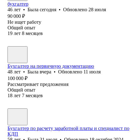
бухгалтер
46
лет
•
Была
сегодня
•
Обновлено
28 июля
90 000
₽
Не ищет работу
Общий опыт
19
лет
8
месяцев
Бухгалтер на первичную документацию
48
лет
•
Была
вчера
•
Обновлено
11 июля
100 000
₽
Рассматривает предложения
Общий опыт
18
лет
7
месяцев
Бухгалтер по расчету заработной платы и специалист по
КДП
58
лет
•
Была
31 июля
•
Обновлено
18 октября 2024