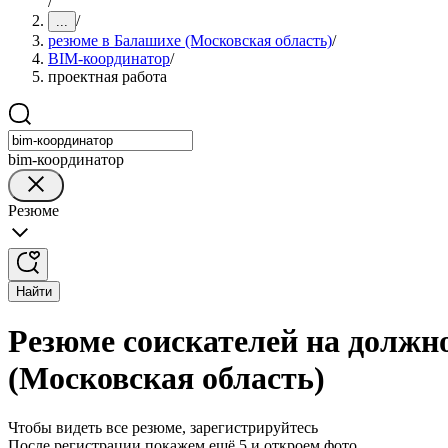
/
/
...
резюме в Балашихе (Московская область)
/
BIM-координатор
/
проектная работа
bim-координатор
Резюме
Найти
Резюме соискателей на должн
(Московская область)
Чтобы видеть все резюме, зарегистрируйтесь
После регистрации покажем ещё 5 и откроем фото