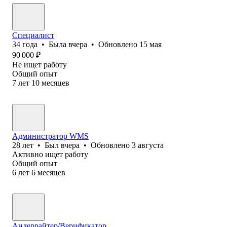
Специалист
34
года
•
Была
вчера
•
Обновлено
15 мая
90 000
₽
Не ищет работу
Общий опыт
7
лет
10
месяцев
Администратор WMS
28
лет
•
Был
вчера
•
Обновлено
3 августа
Активно ищет работу
Общий опыт
6
лет
6
месяцев
Андеррайтер/Верификатор