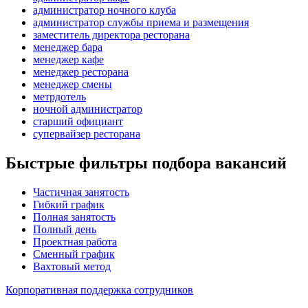
администратор ночного клуба
администратор службы приема и размещения
заместитель директора ресторана
менеджер бара
менеджер кафе
менеджер ресторана
менеджер смены
метрдотель
ночной администратор
старший официант
супервайзер ресторана
Быстрые фильтры подбора вакансий
Частичная занятость
Гибкий график
Полная занятость
Полный день
Проектная работа
Сменный график
Вахтовый метод
Корпоративная поддержка сотрудников