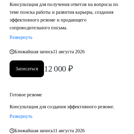
Консультация для получения ответов на вопросы по
теме поиска работы и развития карьеры, создания
С чем помогу:
эффективного резюме и продающего
• Разработать карьерную стратегию и план перехода в IT из
сопроводительного письма.
других сфер.
Развернуть
• Определить, какие из имеющихся навыков можно
применить сейчас, а чему можно научиться в процессе
Ближайшая запись
11 августа 2026
смены вектора.
• Правильно преподнести текущий опыт как в резюме, так
12 000
₽
Записаться
и в самопрезентации на интервью.
• Разобраться в рынке IT и его трендах.
Кому могу помочь:
Готовое резюме
• IT-специалистам от начального уровня до руководителей
Консультация для создания эффективного резюме.
в направлениях: Разработка, Тестирование, Техническая
поддержка, Прикладное и системное администрирование,
Развернуть
DevOps, Продуктовый и Проектный менеджмент,
Ближайшая запись
11 августа 2026
Системная аналитика