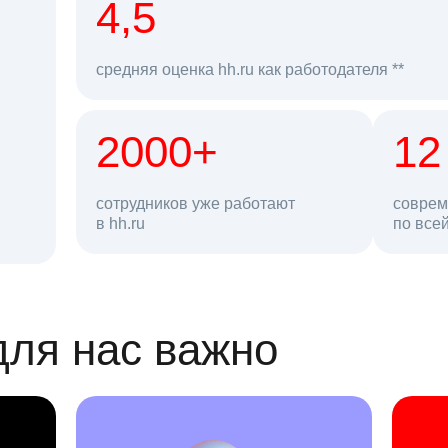
рд
4,5
средняя оценка hh.ru как работодателя **
2000+
68 млн
12
сотрудников уже работают
соврем
в hh.ru
резюме в базе
по все
ансии
для нас важно