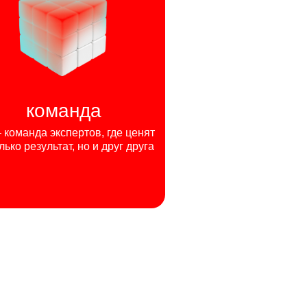
команда
команда экспертов, где ценят
лько результат, но и друг друга