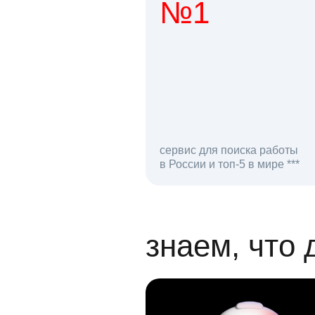
№1
1 мл
сервис для поиска работы
в России и топ-5 в мире ***
откликов на вак
знаем, что 