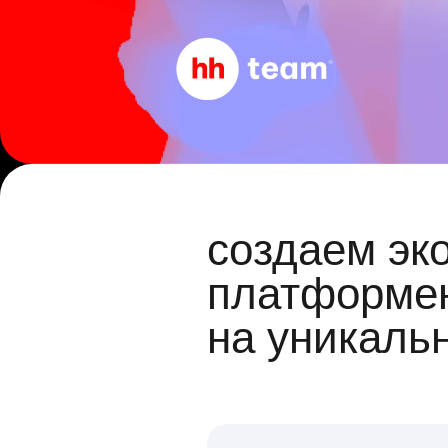
создаем эк
платформен
на уникаль