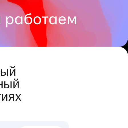
ый
ный
гиях