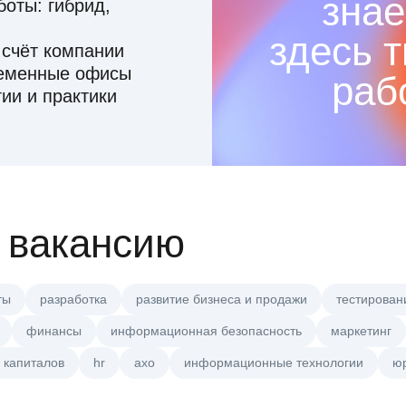
знае
оты: гибрид,
здесь 
 счёт компании
ременные офисы
раб
ии и практики
 вакансию
ты
разработка
развитие бизнеса и продажи
тестирован
финансы
информационная безопасность
маркетинг
 капиталов
hr
axo
информационные технологии
ю