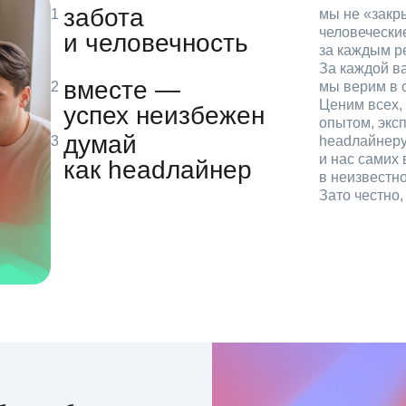
забота
мы не «зак
человечески
и человечность
за каждым р
За каждой в
вместе —
мы верим в с
Ценим всех, 
успех неизбежен
опытом, эксп
думай
headлайнеру
и нас самих 
как headлайнер
в неизвестн
Зато честно