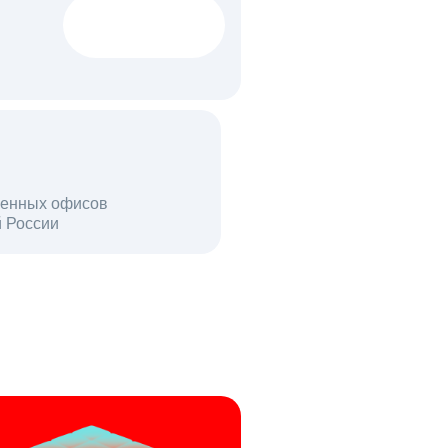
1522 тыс
вакансий
18 млн
енных офисов
й России
пользователей в день