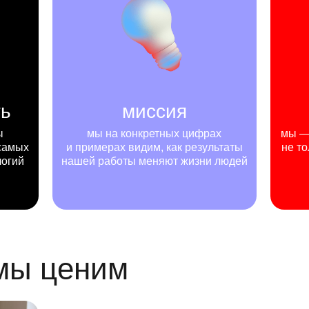
ть
миссия
ы
мы на конкретных цифрах
мы — 
самых
и примерах видим, как результаты
не то
логий
нашей работы меняют жизни людей
 мы ценим