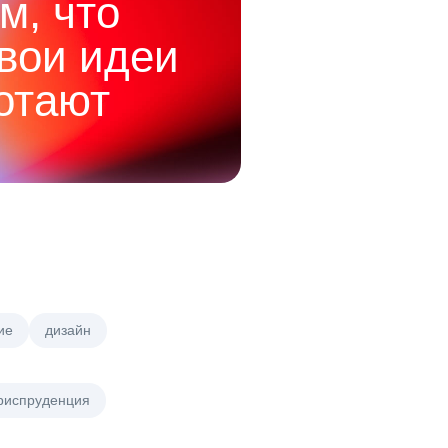
м, что
твои идеи
отают
ие
дизайн
риспруденция