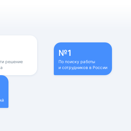
№1
йти решение
По поиску работы
са
и сотрудников в России
ий