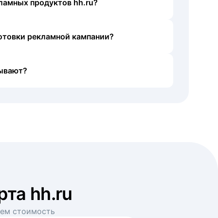
ламных продуктов hh.ru?
готовки рекламной кампании?
ывают?
рта hh.ru
аем стоимость