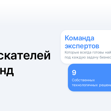
б
Команда
экспертов
скателей
Которые всегда готовы на
под каждую задачу бизне
нд
9
Собственных
технологичных решен