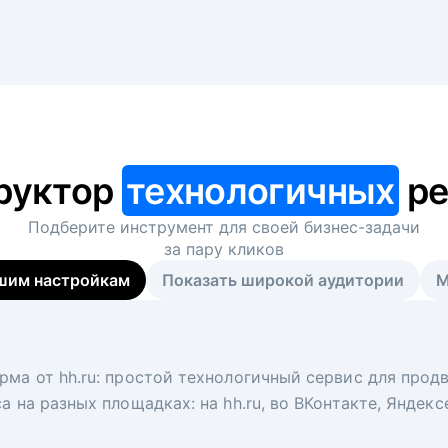
руктор
технологичных
ре
Подберите инструмент для своей
бизнес-задачи
за пару кликов
шим настройкам
Показать широкой аудитории
М
я
 рекрутер
рма от hh.ru: простой технологичный сервис для прод
 для вакансий на главной странице hh.ru. Увеличивает
под ключ. Решите, сколько кандидатов и когда вам нуж
а на разных площадках: на hh.ru, во ВКонтакте, Яндек
ологи, рекрутеры и проектные менеджеры hh.ru с цел
тов