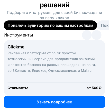
решений
Подберите инструмент для своей
бизнес-задачи
за пару кликов
Привлечь аудиторию по вашим настройкам
Пок
Инструменты
Инструменты
Инструменты
Виртуальный рекрутер
Clickme
Вакансия дня
Массовый подбор под ключ. Решите, сколько
Рекламная платформа от hh.ru: простой
Рекламный формат для вакансий на главной странице
кандидатов и когда вам нужно, и за дело возьмутся
технологичный сервис для продвижения вакансий
hh.ru. Увеличивает количество откликов
маркетологи, рекрутеры и проектные менеджеры
и проектов бизнеса на разных площадках: на hh.ru,
hh.ru с целым набором digital-инструментов
во ВКонтакте, Яндексе, Одноклассниках и Mail.ru
Стоимость:
от 200 000 ₽
Узнать подробнее
Стоимость:
от 500 ₽
Узнать подробнее
Узнать подробнее