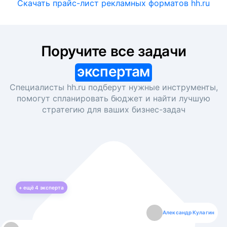
Скачать прайс-лист рекламных форматов hh.ru
Поручите все задачи
экспертам
Специалисты hh.ru подберут нужные инструменты,
помогут спланировать бюджет и найти лучшую
стратегию для ваших
бизнес-задач
+ ещё
4
эксперта
Екатерина Лазаренко
Александр Кулагин
Даниил Макаров
Борис Кашко
Юлия Изоитко