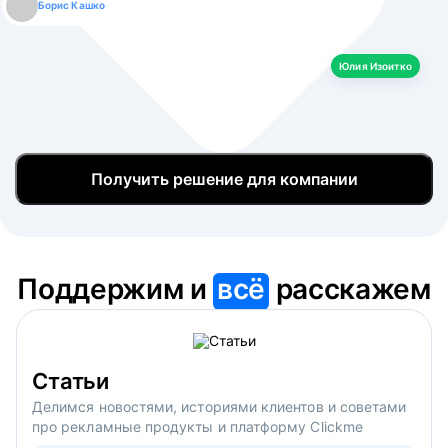
Борис Кашко
Юлия Изоитко
Александр Кулагин
Даниил Макаров
Екатерина Лазаренко
Юлия Изоитко
Получить решение для компании
Поддержим и
всё
расскажем
Статьи
Делимся новостями, историями клиентов и советами
про рекламные продукты и платформу Clickme