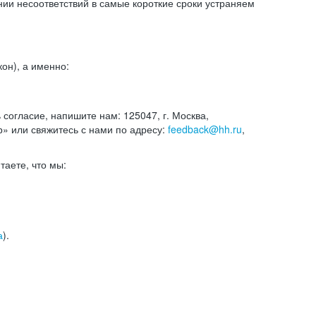
и несоответствий в самые короткие сроки устраняем
он), а именно:
ь согласие, напишите нам: 125047, г. Москва,
р» или свяжитесь с нами по адресу:
feedback@hh.ru
,
итаете, что мы:
а
).