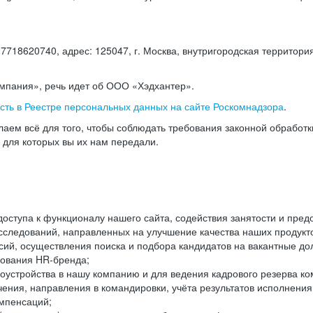
18620740, адрес: 125047, г. Москва, внутригородская территория
омпания», речь идет об ООО «Хэдхантер».
есть в Реестре персональных данных на сайте Роскомнадзора
.
аем всё для того, чтобы соблюдать требования законной обработ
, для которых вы их нам передали.
ступа к функционалу нашего сайта, содействия занятости и пред
следований, направленных на улучшение качества наших продуктов
ий, осуществления поиска и подбора кандидатов на вакантные дол
ования HR-бренда;
оустройства в нашу компанию и для ведения кадрового резерва ко
чения, направления в командировки, учёта результатов исполнени
омпенсаций;