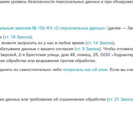
аем уровень безопасности персональных данных и при обнаружени
альным законом №
152-ФЗ
«О персональных данных»
(далее — Зак
м (
ст. 18 Закона
),
можете запросить их у нас в любое время (
ст. 14 Закона
),
абатываем данные с вашего согласия (
ст. 9 Закона
). Чтобы отозват
верской, 2-я Брестская улица, дом 48, помещ. 25, ООО «Хэдханте
ние обработки или возражение против обработки.
далить их самостоятельно либо
попросить нас об этом
. Если вы сч
ки данных или требование об ограничении обработки (
ст. 21 Закон