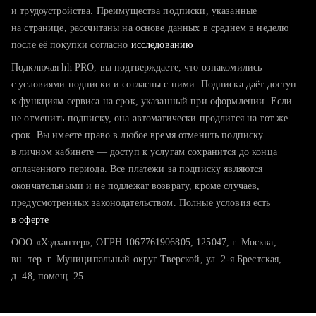
тратите много времени на поиск и вручную поднимаете
и трудоустройства. Преимущества подписки, указанные
резюме
на странице, рассчитаны на основе данных в среднем в неделю
после её покупки согласно
хотите сравнить себя с конкурентами и оценить шансы
исследованию
Подключая hh PRO, вы подтверждаете, что ознакомились
с условиями подписки и согласны с ними. Подписка даёт доступ
к функциям сервиса на срок, указанный при оформлении. Если
не отменить подписку, она автоматически продлится на тот же
срок. Вы имеете право в любое время отменить подписку
в личном кабинете — доступ к услугам сохранится до конца
оплаченного периода. Все платежи за подписку являются
окончательными и не подлежат возврату, кроме случаев,
предусмотренных законодательством. Полные условия есть
в оферте
ООО «Хэдхантер», ОГРН 1067761906805, 125047, г. Москва,
вн. тер. г. Муниципальный округ Тверской, ул. 2-я Брестская,
д. 48, помещ. 25